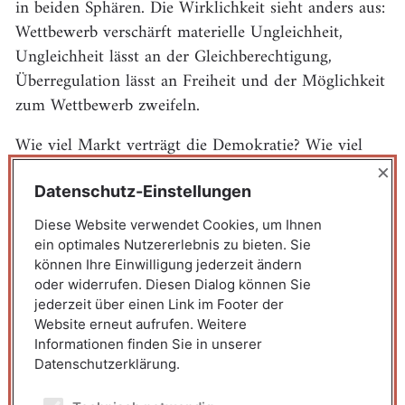
in beiden Sphären. Die Wirklichkeit sieht anders aus:
Wettbewerb verschärft materielle Ungleichheit,
Ungleichheit lässt an der Gleichberechtigung,
Überregulation lässt an Freiheit und der Möglichkeit
zum Wettbewerb zweifeln.
Wie viel Markt verträgt die Demokratie? Wie viel
Demokratie verträgt der Markt? Beide sind
×
aufeinander angewiesen, aber welches Prinzip soll
Datenschutz-Einstellungen
den Vorrang haben, wenn es um die großen
Diese Website verwendet Cookies, um Ihnen
gesellschaftlichen Aufgaben geht: staatliche Regelung
ein optimales Nutzererlebnis zu bieten. Sie
oder marktförmiger Wettbewerb? Und wie viel
können Ihre Einwilligung jederzeit ändern
oder widerrufen. Diesen Dialog können Sie
Kenntnis und Verständnis von beidem setzen stabile
jederzeit über einen Link im Footer der
liberale Demokratien voraus?
Website erneut aufrufen. Weitere
Informationen finden Sie in unserer
Darüber sprach am 13. März 2025 in der Frankfurt
Datenschutzerklärung.
School of Finance & Management: Prof. Dr. h.c.
Roland Koch, Vorsitzender der Ludwig-Erhard-