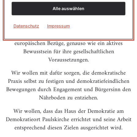
stärken und einen Beitrag zur Sicherung der
demokratischen Ordnung in Deutschland und
Alle auswählen
Europa leisten. Hierzu gehört die Kenntnis, Reflexion
und Kommunikation über die parlamentarische
Datenschutz
Impressum
Tradition, ihre Entwicklungslinien, Brüche und
europäischen Bezüge, genauso wie ein aktives
Bewusstsein für ihre gesellschaftlichen
Voraussetzungen.
Wir wollen mit dafür sorgen, die demokratische
Praxis selbst zu festigen und demokratiefeindlichen
Bewegungen durch Engagement und Bürgersinn den
Nährboden zu entziehen.
Wir wollen, dass das Haus der Demokratie am
Demokratieort Paulskirche errichtet und seine Arbeit
entsprechend diesen Zielen ausgerichtet wird.