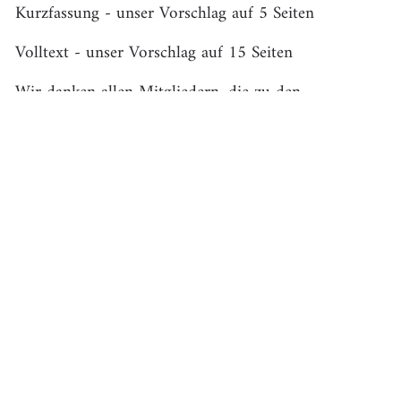
Kurzfassung - unser Vorschlag auf 5 Seiten
Volltext - unser Vorschlag auf 15 Seiten
Wir danken allen Mitgliedern, die zu den
verschiedensten Anlässen mit Gedanken und
Anregungen dazu beigetragen haben.
Kontakt
Bürgerverein Demokratieort Paulskirche e.V.
Geschäftsstelle
Cronstettenstr. 57–61
60322 Frankfurt am Main